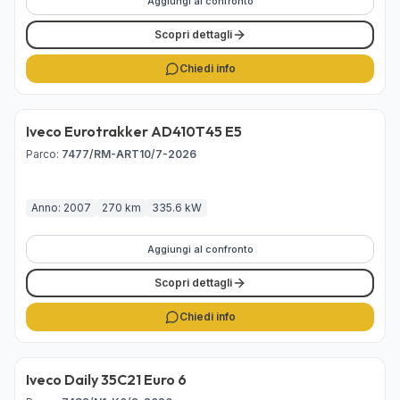
Aggiungi al confronto
Scopri dettagli
Chiedi info
Iveco Eurotrakker AD410T45 E5
Venduto
Parco
:
7477/RM-ART10/7-2026
Anno: 2007
270 km
335.6 kW
Aggiungi al confronto
Scopri dettagli
Chiedi info
Iveco Daily 35C21 Euro 6
Disponibile