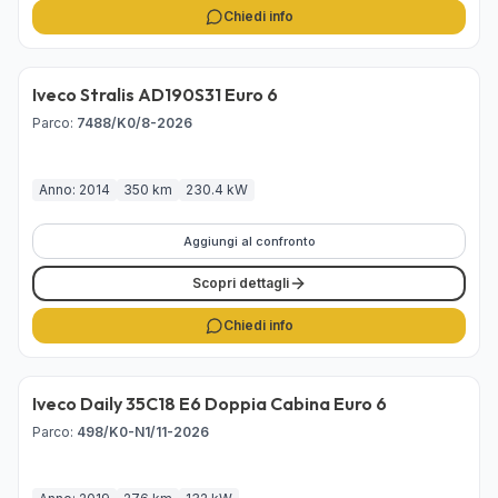
Chiedi info
Iveco Stralis AD190S31 Euro 6
Disponibile
Parco
:
7488/K0/8-2026
Anno: 2014
350 km
230.4 kW
Aggiungi al confronto
Scopri dettagli
Chiedi info
Iveco Daily 35C18 E6 Doppia Cabina Euro 6
Disponibile
Parco
:
498/K0-N1/11-2026