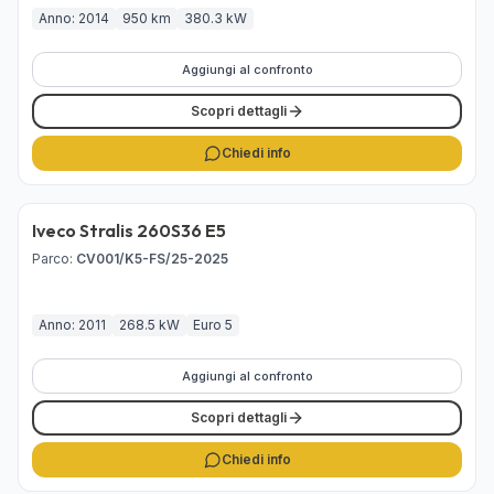
Anno: 2014
950 km
380.3 kW
Aggiungi al confronto
Scopri dettagli
Chiedi info
Iveco Stralis 260S36 E5
In Lavorazione
Parco
:
CV001/K5-FS/25-2025
Anno: 2011
268.5 kW
Euro 5
Aggiungi al confronto
Scopri dettagli
Chiedi info