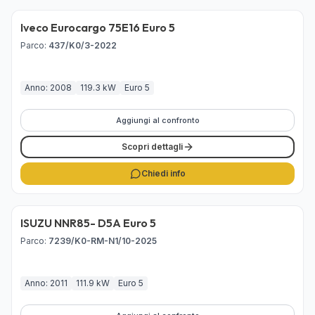
Iveco Eurocargo 75E16 Euro 5
Venduto
Parco
:
437/K0/3-2022
Anno: 2008
119.3 kW
Euro 5
Aggiungi al confronto
Scopri dettagli
Chiedi info
ISUZU NNR85- D5A Euro 5
Venduto
Parco
:
7239/K0-RM-N1/10-2025
Anno: 2011
111.9 kW
Euro 5