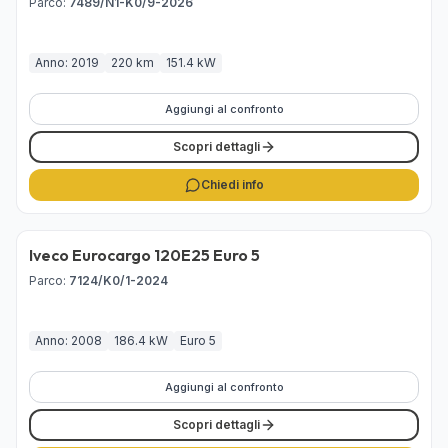
Parco
:
7489/N1-K0/9-2026
Anno: 2019
220 km
151.4 kW
Aggiungi al confronto
Scopri dettagli
Chiedi info
Iveco Eurocargo 120E25 Euro 5
Venduto
Parco
:
7124/K0/1-2024
Anno: 2008
186.4 kW
Euro 5
Aggiungi al confronto
Scopri dettagli