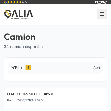
4,5
Camion
34
camion disponibili
Filtri
Apri
1
DAF XF106 510 FT Euro 6
Disponibile
Parco
:
7453/TS/2-2026