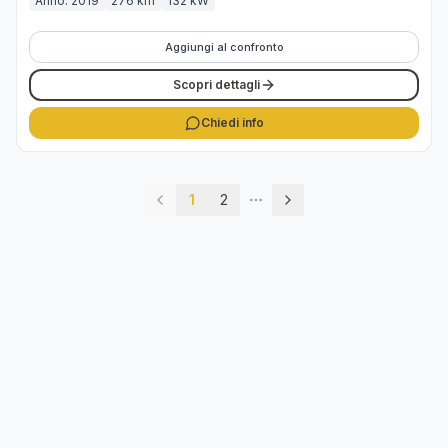
Anno: 2019
276 km
132 kW
Aggiungi al confronto
Scopri dettagli
Chiedi info
1
2
More pages