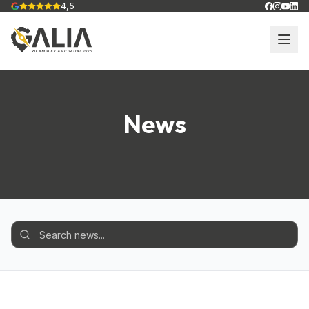
4,5
News