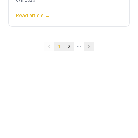
Read article
→
1
2
More pages