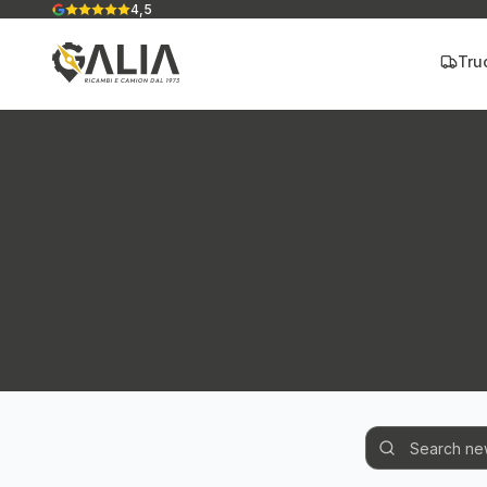
4,5
Tru