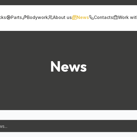
cks
Parts
Bodywork
About us
News
Contacts
Work wit
News